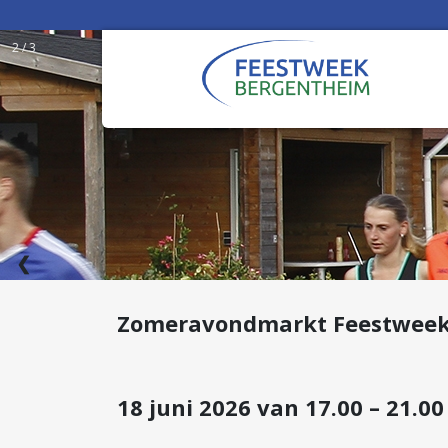
2 / 3
❮
Zomeravondmarkt Feestweek
15 t/m 20 j
18 juni 2026 van 17.00 – 21.00
WEEK 