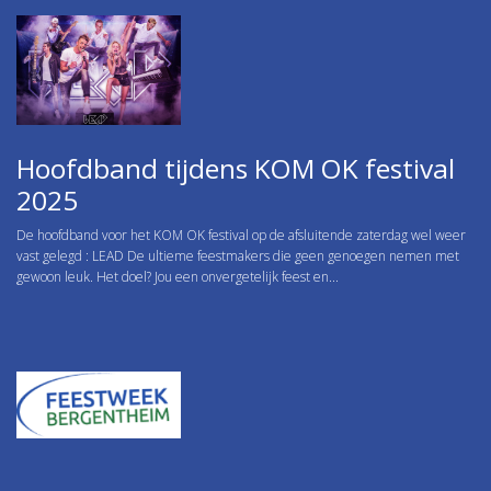
Hoofdband tijdens KOM OK festival
2025
De hoofdband voor het KOM OK festival op de afsluitende zaterdag wel weer
vast gelegd : LEAD De ultieme feestmakers die geen genoegen nemen met
gewoon leuk. Het doel? Jou een onvergetelijk feest en...