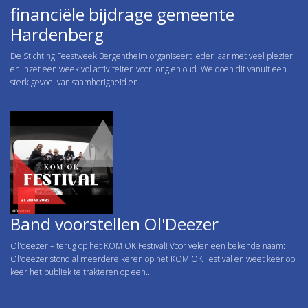
financiële bijdrage gemeente
Hardenberg
De Stichting Feestweek Bergentheim organiseert ieder jaar met veel plezier
en inzet een week vol activiteiten voor jong en oud. We doen dit vanuit een
sterk gevoel van saamhorigheid en...
Band voorstellen Ol'Deezer
Ol'deezer – terug op het KOM OK Festival! Voor velen een bekende naam:
Ol'deezer stond al meerdere keren op het KOM OK Festival en weet keer op
keer het publiek te trakteren op een...