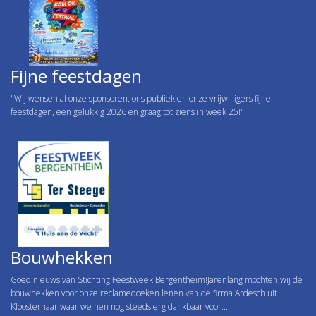
Fijne feestdagen
"Wij wensen al onze sponsoren, ons publiek en onze vrijwilligers fijne
feestdagen, een gelukkig 2026 en graag tot ziens in week 25!"
Bouwhekken
Goed nieuws van Stichting Feestweek Bergentheim!Jarenlang mochten wij de
bouwhekken voor onze reclame­doeken lenen van de firma Ardesch uit
Kloosterhaar waar we hen nog steeds erg dankbaar voor...