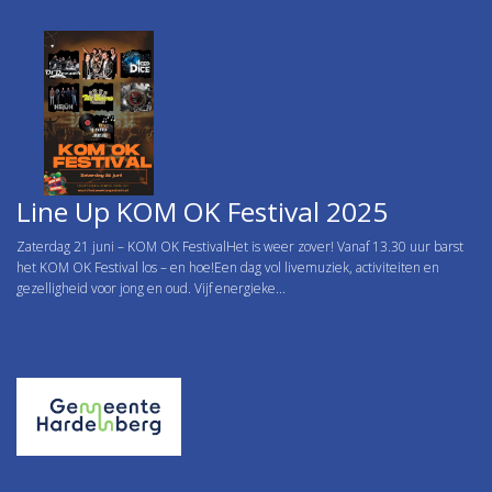
Line Up KOM OK Festival 2025
Zaterdag 21 juni – KOM OK FestivalHet is weer zover! Vanaf 13.30 uur barst
het KOM OK Festival los – en hoe!Een dag vol livemuziek, activiteiten en
gezelligheid voor jong en oud. Vijf energieke...