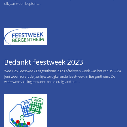
elk jaar weer klopten .....
Bedankt feestweek 2023
Week 25 Feestweek Bergentheim 2023 Afgelopen week was het van 19 – 24
Juni weer zover, de jaarlijks terugkerende feestweek in Bergentheim. De
weersvoorspellingen waren ons voorafgaand aan...