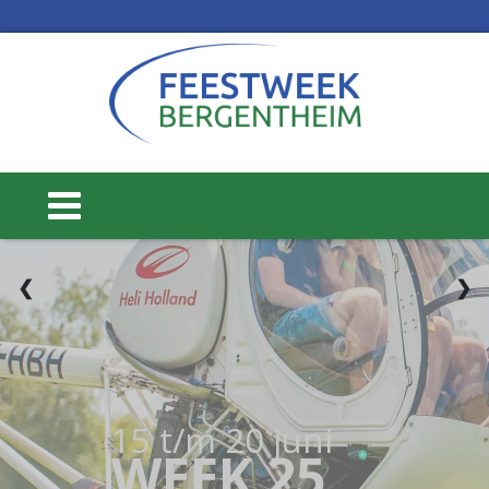
3 / 3
❮
❯
15 t/m 20 juni
WEEK 25