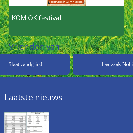
KOM OK festival
Vrienden van
andgrind
haarzaak Nohi
Laatste nieuws