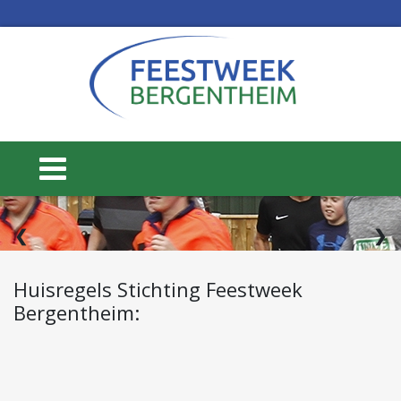
2 / 3
❮
❯
Huisregels Stichting Feestweek
Bergentheim:
15 t/m 20 juni
WEEK 25