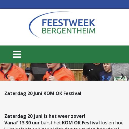
2 / 3
❮
❯
Zaterdag 20 Juni KOM OK Festival
15 t/m 20 juni
Zaterdag 20 juni is het weer zover!
WEEK 25
Vanaf 13.30 uur
barst het
KOM OK Festival
los en hoe