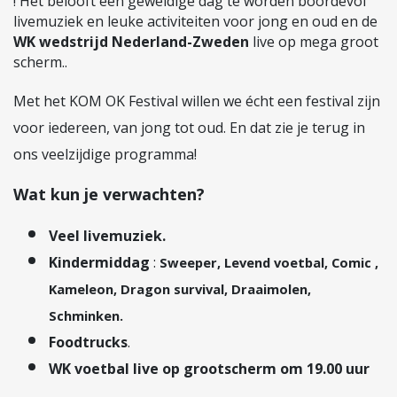
! Het belooft een geweldige dag te worden boordevol
livemuziek en leuke activiteiten voor jong en oud en de
WK wedstrijd Nederland-Zweden
live op mega groot
scherm..
Met het KOM OK Festival willen we écht een festival zijn
voor iedereen, van jong tot oud. En dat zie je terug in
ons veelzijdige programma!
Wat kun je verwachten?
Veel livemuziek.
Kindermiddag
:
Sweeper, Levend voetbal, Comic ,
Kameleon, Dragon survival, Draaimolen,
Schminken.
Foodtrucks
.
WK voetbal live op grootscherm om 19.00 uur